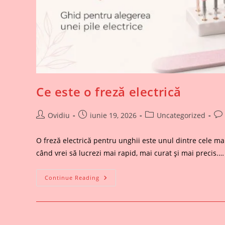
Ce este o freză electrică
Post
Post
Post
Pos
Ovidiu
iunie 19, 2026
Uncategorized
author:
published:
category:
co
O freză electrică pentru unghii este unul dintre cele ma
când vrei să lucrezi mai rapid, mai curat și mai precis.…
Ce
Continue Reading
Este
O
Freză
Electrică