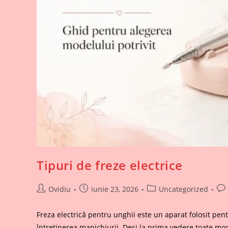
Tipuri de freze electrice
Post
Post
Post
Pos
Ovidiu
iunie 23, 2026
Uncategorized
author:
published:
category:
co
Freza electrică pentru unghii este un aparat folosit pentru
întreținerea manichiurii. Deși la prima vedere toate m