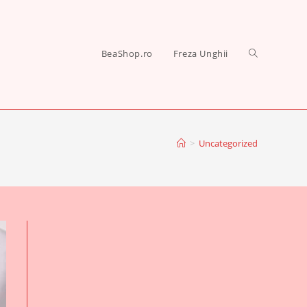
BeaShop.ro
Freza Unghii
Toggle
>
Uncategorized
website
search