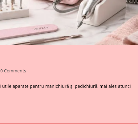
t
0 Comments
mments:
i utile aparate pentru manichiură și pedichiură, mai ales atunci