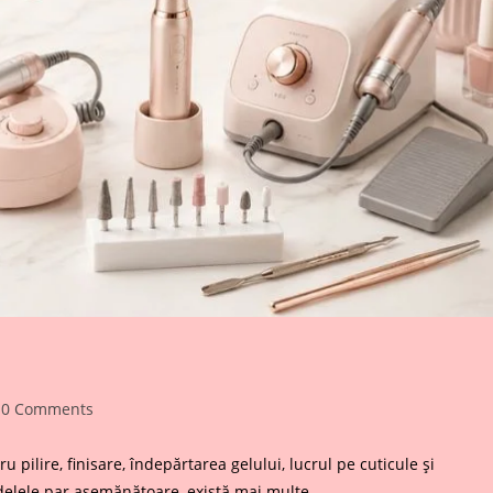
t
0 Comments
mments:
 pilire, finisare, îndepărtarea gelului, lucrul pe cuticule și
odelele par asemănătoare, există mai multe…