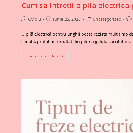
Cum sa intretii o pila electrica
Post
Post
Post
Pos
Ovidiu
iunie 25, 2026
Uncategorized
author:
published:
category:
co
O pilă electrică pentru unghii poate rezista mult timp da
simplu, praful fin rezultat din pilirea gelului, acrilului s
Cum
Continue Reading
Sa
Intretii
O
Pila
Electrica
Pentru
Unghii