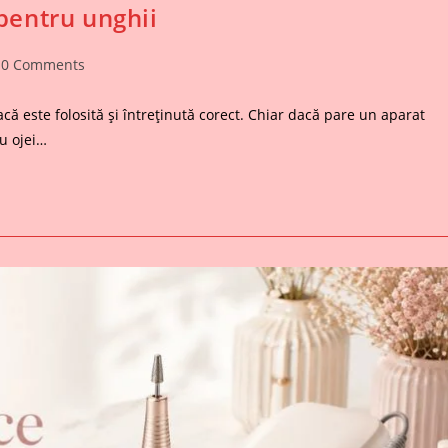
 pentru unghii
t
0 Comments
mments:
că este folosită și întreținută corect. Chiar dacă pare un aparat
au ojei…